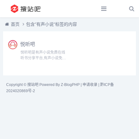
首页
包含"有声小说"标签的内容
悦听吧
悦听吧是有声小说免费在线
听书分享平台,有声小说免费
听,为您找到每一天的精神食
粮...
Copyright ©
搜站吧
Powered By Z-BlogPHP |
申请收录
|
黔ICP备
2024020869号-2