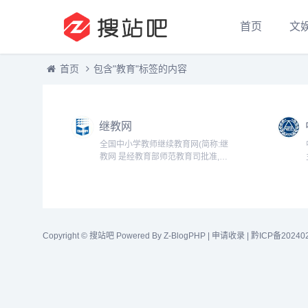
首页
文
首页
包含"教育"标签的内容
继教网
全国中小学教师继续教育网(简称:继
教网 是经教育部师范教育司批准,由
东北师范大学主办,牵头联合全国十
八个省级师范院校、省级教育学院共
同成立的面向全国中小学教师、校长
开展继续教育的大型专业网站...
Copyright ©
搜站吧
Powered By Z-BlogPHP |
申请收录
|
黔ICP备20240