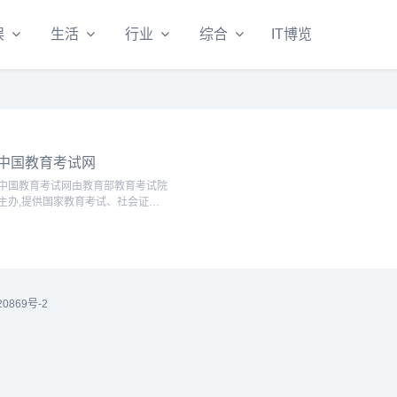
娱
生活
行业
综合
IT博览
中国教育考试网
中国教育考试网由教育部教育考试院
主办,提供国家教育考试、社会证书
考试、海外考试的信息资讯、网上报
名、成绩查询、证书查询、证书补办
等服务...
20869号-2